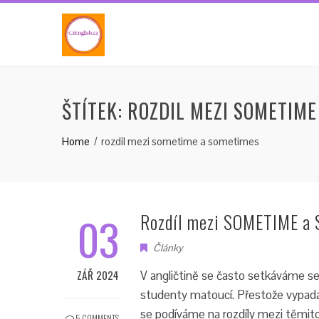
Skip
to
content
ŠTÍTEK:
ROZDIL MEZI SOMETIME
Home
rozdil mezi sometime a sometimes
03
Rozdíl mezi SOMETIME a 
Články
ZÁŘ 2024
V angličtině se často setkáváme s
studenty matoucí. Přestože vypadaj
se podíváme na rozdíly mezi těmit
5 COMMENTS