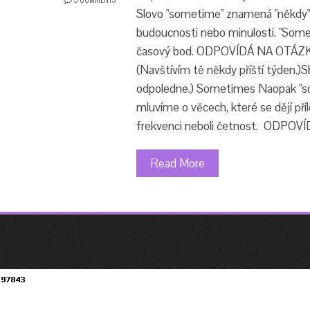
Slovo "sometime" znamená "někdy" 
budoucnosti nebo minulosti. "Somet
časový bod. ODPOVÍDÁ NA OTÁZKU “K
(Navštívím tě někdy příští týden.)
odpoledne.) Sometimes Naopak "so
mluvíme o věcech, které se dějí pří
frekvenci neboli četnost. ODPO
Read More