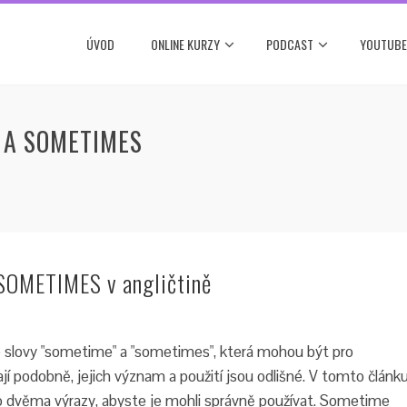
ÚVOD
ONLINE KURZY
PODCAST
YOUTUBE
 A SOMETIMES
SOMETIMES v angličtině
e slovy "sometime" a "sometimes", která mohou být pro
í podobně, jejich význam a použití jsou odlišné. V tomto článk
o dvěma výrazy, abyste je mohli správně používat. Sometime