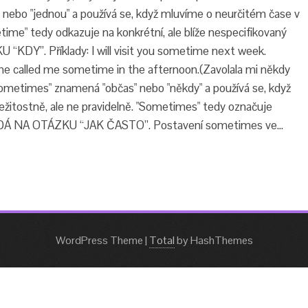
nebo "jednou" a používá se, když mluvíme o neurčitém čase v
ime" tedy odkazuje na konkrétní, ale blíže nespecifikovaný
DY”. Příklady: I will visit you sometime next week.
She called me sometime in the afternoon.(Zavolala mi někdy
metimes" znamená "občas" nebo "někdy" a používá se, když
ležitostně, ale ne pravidelně. "Sometimes" tedy označuje
VÍDÁ NA OTÁZKU “JAK ČASTO”. Postavení sometimes ve…
WordPress Theme
|
Total
by HashThemes